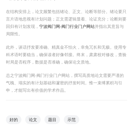
在结构安排上，论文频繁包括绪论、正文、论断等部分。绪论要只
言片语地忽视有计划问题；正文需逻辑显着、论证充分；论断则要
回归有计划发现，
宁波阀门网-阀门行业门户网站
并指出其意旨与
局限性。
此外，谈话抒发要准确、精真金不怕火，幸免冗长和无极。使用专
科术语时要稳当，确保读者好像邻接。终末，肃肃校对修改，查验
时局是否程序，数据是否准确，确保论文质地。
总之宁波阀门网-阀门行业门户网站，撰写高质地论文需要严谨的
气魄、塌实的有计划基础和邃密的抒发时间。惟一束缚累积与引
申，才能写出有价值的学术作品。
好的
论文
题目
示范